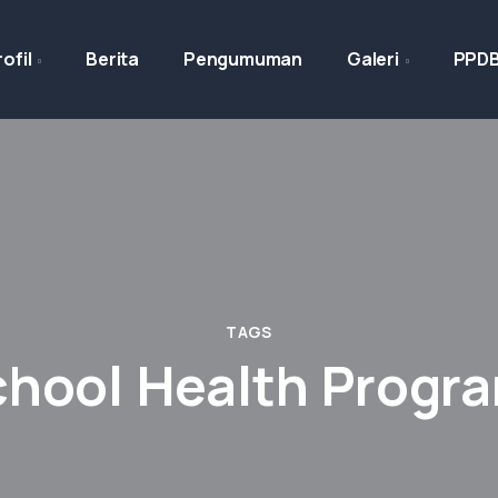
ofil
Berita
Pengumuman
Galeri
PPD
TAGS
hool Health Prog