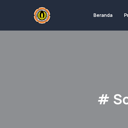
Beranda
Pr
# Sc