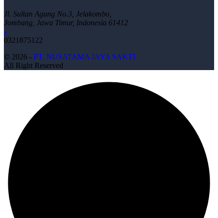
Jl. Sultan Agung No.3, Jelakombo,
Jombang, Jawa Timur, Indonesia 61412
-
0321875122
© 2026 -
PT. NUSATAMA JAYA SAKTI
All Right Reserved