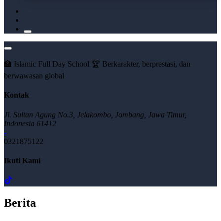
🏫 Islamic Full Day School 🏆 Berkarakter, berprestasi, dan
berwawasan global
Kontak
Jl. Sultan Agung No.3, Jelakombo, Jombang, Jawa Timur,
Indonesia 61412
-
0321875122
Ikuti Kami
Berita