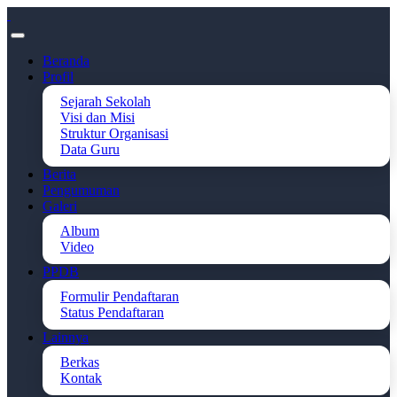
Beranda
Profil
Sejarah Sekolah
Visi dan Misi
Struktur Organisasi
Data Guru
Berita
Pengumuman
Galeri
Album
Video
PPDB
Formulir Pendaftaran
Status Pendaftaran
Lainnya
Berkas
Kontak