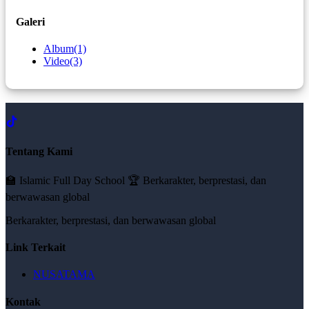
Galeri
Album
(1)
Video
(3)
Tentang Kami
🏫 Islamic Full Day School 🏆 Berkarakter, berprestasi, dan
berwawasan global
Berkarakter, berprestasi, dan berwawasan global
Link Terkait
NUSATAMA
Kontak