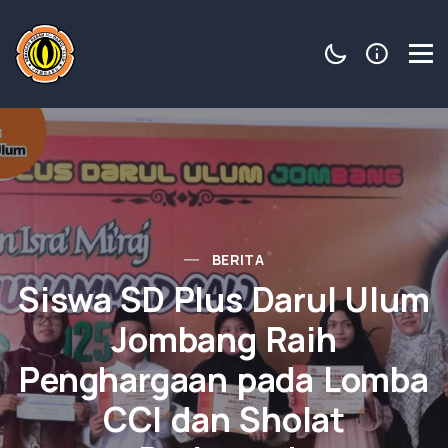
BERITA
Siswa SD Plus Darul Ulum
Jombang Raih
Penghargaan pada Lomba
CCI dan Sholat