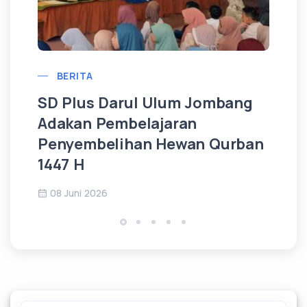
BERITA
SD Plus Darul Ulum Jombang
SD
Adakan Pembelajaran
Ge
Penyembelihan Hewan Qurban
Sp
1447 H
Ad
08 Juni 2026
0