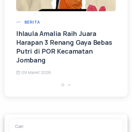
BERITA
Ihlaula Amalia Raih Juara
Ra
Harapan 3 Renang Gaya Bebas
Ra
Putri di POR Kecamatan
Pu
Jombang
J
09 Maret 2026
Cari