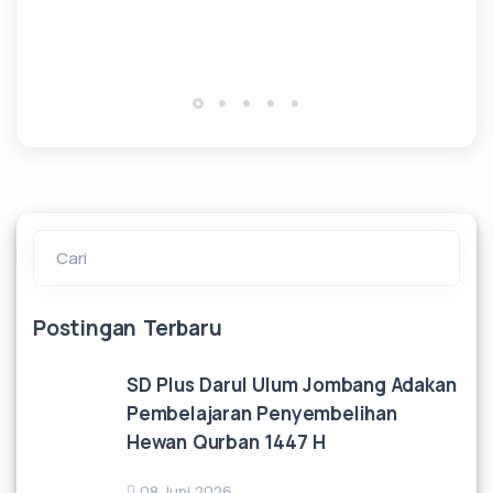
Ad
0
Cari
Postingan Terbaru
SD Plus Darul Ulum Jombang Adakan
Pembelajaran Penyembelihan
Hewan Qurban 1447 H
08 Juni 2026