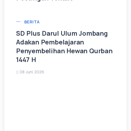
BERITA
SD Plus Darul Ulum Jombang
Adakan Pembelajaran
Penyembelihan Hewan Qurban
1447 H
08 Juni 2026
SD
Ge
Sp