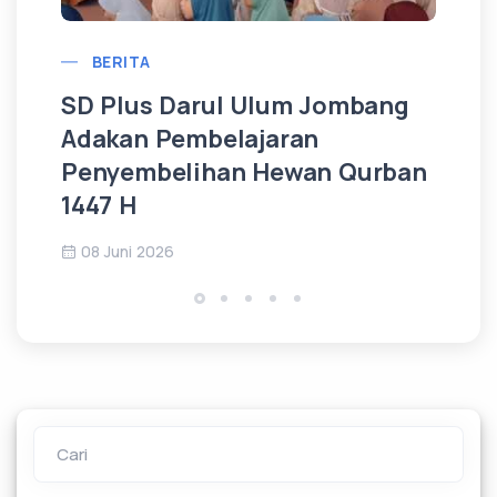
BERITA
SD Plus Darul Ulum Jombang
SD
Adakan Pembelajaran
Ge
Penyembelihan Hewan Qurban
Sp
1447 H
Ad
08 Juni 2026
0
Cari